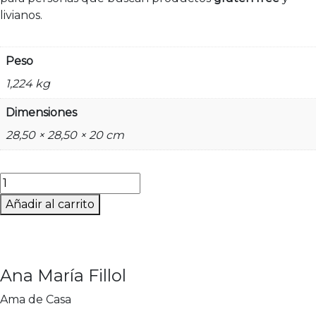
livianos.
Peso
1,224 kg
Dimensiones
28,50 × 28,50 × 20 cm
Tostadas
de
Añadir al carrito
Arroz
Clásicas
-
Paquete
Ana María Fillol
Individual
17
Ama de Casa
gr.-