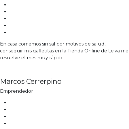
CAJA
72
u.
quantity
En casa comemos sin sal por motivos de salud,
conseguir mis galletitas en la Tienda Online de Leiva me
resuelve el mes muy rápido.
Marcos Cerrerpino
Emprendedor