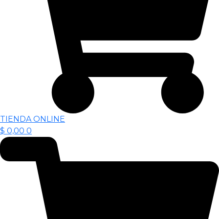
TIENDA ONLINE
$
0,00
0