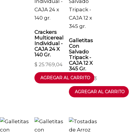
Crackers
Multicereal
Galletitas
Individual -
Con
CAJA 24 X
Salvado
140 Gr.
Tripack -
CAJA 12 X
$
25.769,04
345 Gr.
$
27.964,03