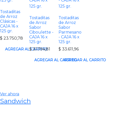
Tostaditas
de Arroz
Tostaditas
Tostaditas
Clásicas -
de Arroz
de Arroz
CAJA 16 x
Sabor
Sabor
125 gr.
Ciboulette -
Parmesano
CAJA 16 x
- CAJA 16 x
$
23.750,78
125 gr.
125 gr.
$
31.794,81
$
33.611,96
Ver ahora
Sandwich