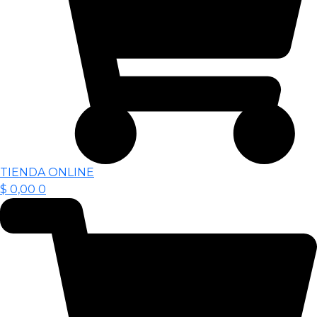
TIENDA ONLINE
$
0,00
0